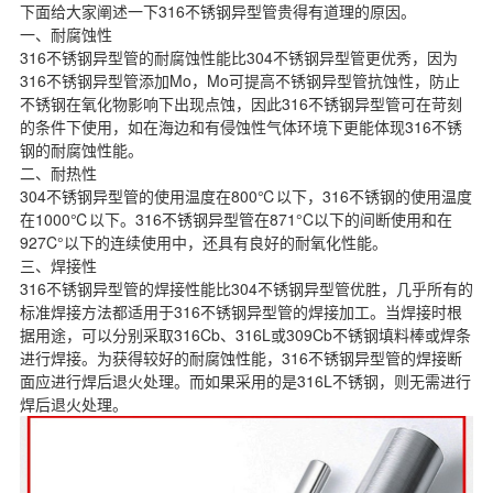
下面给大家阐述一下316不锈钢异型管贵得有道理的原因。
一、耐腐蚀性
316不锈钢异型管的耐腐蚀性能比304不锈钢异型管更优秀，因为
316不锈钢异型管添加Mo，Mo可提高不锈钢异型管抗蚀性，防止
不锈钢在氧化物影响下出现点蚀，因此316不锈钢异型管可在苛刻
的条件下使用，如在海边和有侵蚀性气体环境下更能体现316不锈
钢的耐腐蚀性能。
二、耐热性
304不锈钢异型管
的使用温度在800℃以下，316不锈钢的使用温度
在1000℃以下。316不锈钢异型管在871°C以下的间断使用和在
927C°以下的连续使用中，还具有良好的耐氧化性能。
三、焊接性
316不锈钢异型管
的焊接性能比304不锈钢异型管优胜，几乎所有的
标准焊接方法都适用于316不锈钢异型管的焊接加工。当焊接时根
据用途，可以分别采取316Cb、316L或309Cb不锈钢填料棒或焊条
进行焊接。为获得较好的耐腐蚀性能，316不锈钢异型管的焊接断
面应进行焊后退火处理。而如果采用的是316L不锈钢，则无需进行
焊后退火处理。