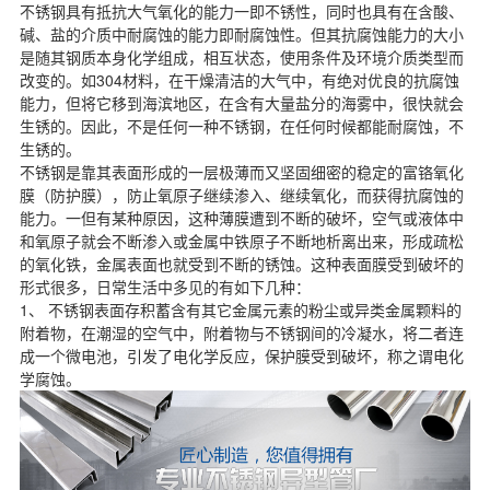
不锈钢具有抵抗大气氧化的能力一即不锈性，同时也具有在含酸、
碱、盐的介质中耐腐蚀的能力即耐腐蚀性。但其抗腐蚀能力的大小
是随其钢质本身化学组成，相互状态，使用条件及环境介质类型而
改变的。如304材料，在干燥清洁的大气中，有绝对优良的抗腐蚀
能力，但将它移到海滨地区，在含有大量盐分的海雾中，很快就会
生锈的。因此，不是任何一种不锈钢，在任何时候都能耐腐蚀，不
生锈的。
不锈钢是靠其表面形成的一层极薄而又坚固细密的稳定的富铬氧化
膜（防护膜），防止氧原子继续渗入、继续氧化，而获得抗腐蚀的
能力。一但有某种原因，这种薄膜遭到不断的破坏，空气或液体中
和氧原子就会不断渗入或金属中铁原子不断地析离出来，形成疏松
的氧化铁，金属表面也就受到不断的锈蚀。这种表面膜受到破坏的
形式很多，日常生活中多见的有如下几种：
1、 不锈钢表面存积蓄含有其它金属元素的粉尘或异类金属颗料的
附着物，在潮湿的空气中，附着物与不锈钢间的冷凝水，将二者连
成一个微电池，引发了电化学反应，保护膜受到破坏，称之谓电化
学腐蚀。