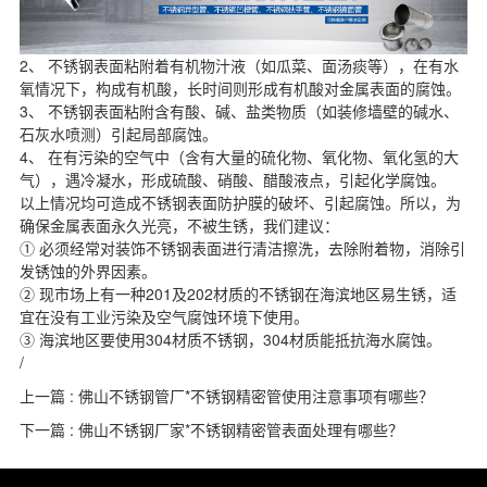
2、 不锈钢表面粘附着有机物汁液（如瓜菜、面汤痰等），在有水
氧情况下，构成有机酸，长时间则形成有机酸对金属表面的腐蚀。
3、 不锈钢表面粘附含有酸、碱、盐类物质（如装修墙壁的碱水、
石灰水喷测）引起局部腐蚀。
4、 在有污染的空气中（含有大量的硫化物、氧化物、氧化氢的大
气），遇冷凝水，形成硫酸、硝酸、醋酸液点，引起化学腐蚀。
以上情况均可造成不锈钢表面防护膜的破坏、引起腐蚀。所以，为
确保金属表面永久光亮，不被生锈，我们建议：
① 必须经常对装饰不锈钢表面进行清洁擦洗，去除附着物，消除引
发锈蚀的外界因素。
② 现市场上有一种201及202材质的不锈钢在海滨地区易生锈，适
宜在没有工业污染及空气腐蚀环境下使用。
③ 海滨地区要使用
304材质不锈钢
，304材质能抵抗海水腐蚀。
/
上一篇 : 佛山不锈钢管厂*不锈钢精密管使用注意事项有哪些？
下一篇 : 佛山不锈钢厂家*不锈钢精密管表面处理有哪些？