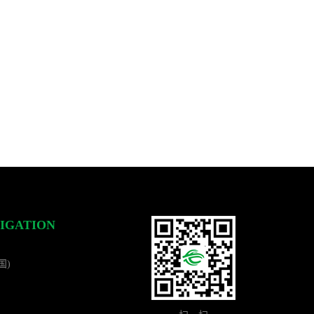
IGATION
国)