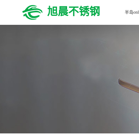
旭晨不锈钢
半岛onl