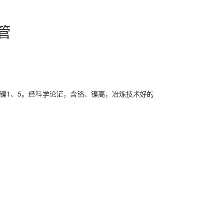
管
6，含镍1、5。经科学论证，含铬、镍高，冶炼技术好的