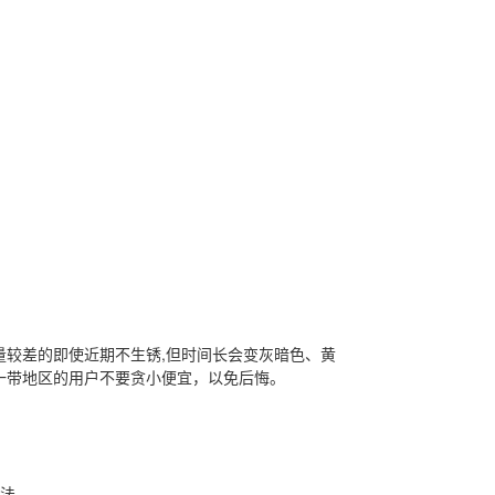
量较差的即使近期不生锈,但时间长会变灰暗色、黄
一带地区的用户不要贪小便宜，以免后悔。
方法。