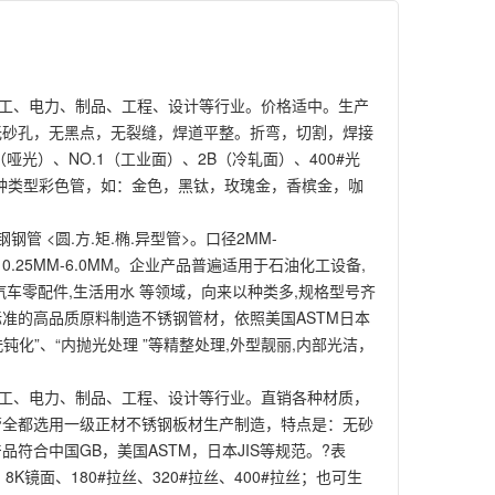
化工、电力、制品、工程、设计等行业。价格适中。生产
无砂孔，无黑点，无裂缝，焊道平整。折弯，切割，焊接
哑光）、NO.1（工业面）、2B（冷轧面）、400#光
加工各种类型彩色管，如：金色，黑钛，玫瑰金，香槟金，咖
 <圆.方.矩.椭.异型管>。口径2MM-
。壁厚：0.25MM-6.0MM。企业产品普遍适用于石油化工设备,
,汽车零配件,生活用水 等领域，向来以种类多,规格型号齐
际标准的高品质原料制造不锈钢管材，依照美国ASTM日本
酸洗钝化”、“内抛光处理 ”等精整处理,外型靓丽,内部光洁，
化工、电力、制品、工程、设计等行业。直销各种材质，
管全都选用一级正材不锈钢板材生产制造，特点是：无砂
合中国GB，美国ASTM，日本JIS等规范。?表
8K镜面、180#拉丝、320#拉丝、400#拉丝；也可生