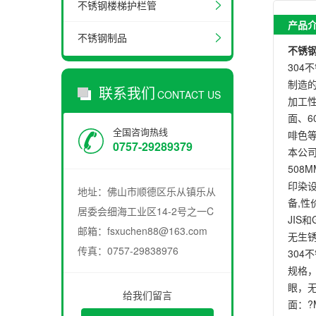
不锈钢楼梯护栏管
产品
不锈钢制品
不锈
30
制造
联系我们
CONTACT US
加工性
面、6
全国咨询热线
啡色
0757-29289379
本公司
508
印染设
地址：佛山市顺德区乐从镇乐从
备,性
居委会细海工业区14-2号之一C
JIS
邮箱：fsxuchen88@163.com
无生锈
传真：0757-29838976
30
规格
眼，无
给我们留言
面：?