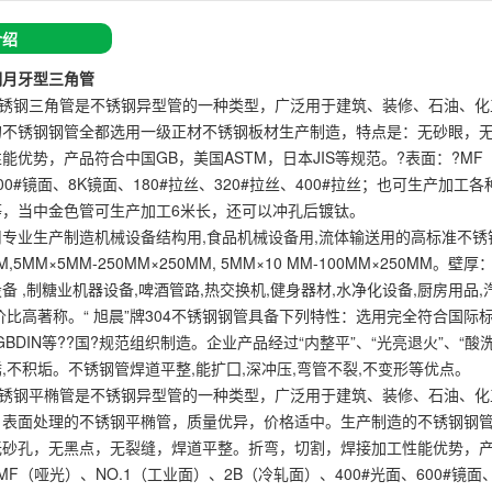
介绍
钢月牙型三角管
4不锈钢三角管是不锈钢异型管的一种类型，广泛用于建筑、装修、石油、
的不锈钢钢管全都选用一级正材不锈钢板材生产制造，特点是：无砂眼，
能优势，产品符合中国GB，美国ASTM，日本JIS等规范。?表面：?MF（
00#镜面、8K镜面、180#拉丝、320#拉丝、400#拉丝；也可生产
等，当中金色管可生产加工6米长，还可以冲孔后镀钛。
专业生产制造机械设备结构用,食品机械设备用,流体输送用的高标准不锈钢钢管
MM,5MM×5MM-250MM×250MM, 5MM×10 MM-100MM×250MM
备 ,制糖业机器设备,啤酒管路,热交换机,健身器材,水净化设备,厨房用品
价比高著称。“ 旭晨”牌304不锈钢钢管具备下列特性：选用完全符合国
和GBDIN等??国?规范组织制造。企业产品经过“内整平”、“光亮退火”、“
,不积垢。不锈钢管焊道平整,能扩囗,深冲压,弯管不裂,不变形等优点。
4不锈钢平椭管是不锈钢异型管的一种类型，广泛用于建筑、装修、石油、
，表面处理的不锈钢平椭管，质量优异，价格适中。生产制造的不锈钢钢
砂孔，无黑点，无裂缝，焊道平整。折弯，切割，焊接加工性能优势，产品符
MF（哑光）、NO.1（工业面）、2B（冷轧面）、400#光面、600#镜面、