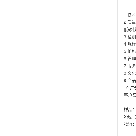
1.技
2.质
低碳
3.检
4.规
5.
6.管
7.
8.文
9.产
10.
客户须
样品
X惠
物流