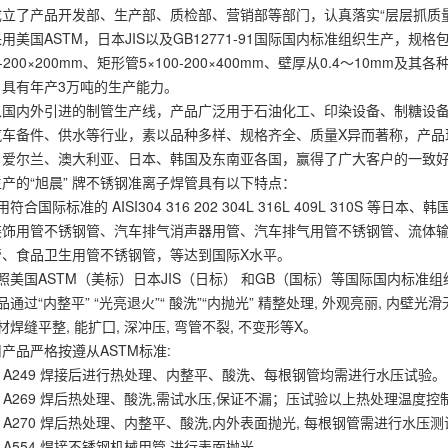
成立了产品开发部、生产部、质检部、营销部等部门，认真落实“层层抓质
用美国ASTM，日本JIS以及GB12771-91国际国内标准组织生产，规
4-200×200mm、矩形管5×100-200×400mm、壁厚从0.4～10m
，具有年产3万吨的生产能力。
从国内外引进的制管生产线，产品广泛用于石油化工、印染设备、制糖设
汽车备件、供水等行业，素以品种多样、规格齐全、质量X异而著称，产品
、爱尔兰、澳大利亚、日本、韩国及东南亚各国，赢得了广大客户的一致
产的“旭晨” 牌不锈钢准离子焊管具有以下特点：
采用符合国际标准的 AISI304 316 202 304L 316L 409L 310S
装饰用管不锈钢管、汽车排气消声器用管、汽车排气用管不锈钢管、流体输
管、食品卫生用管不锈钢管，等达到国际X水平。
按照美国ASTM（美标）日本JIS（日标） 和GB（国标）等国际国内标准组织生产, 标
产品通过“内整平” “光亮退火”“ 酸洗”“内抛光” 精整处理, 外观亮丽, 内壁光
管材焊缝平整, 能扩囗, 深冲压, 弯管不裂, 不变形等X。
产品严格按遵从ASTM标准:
M A249 焊接后进行热处理、内整平、酸洗、每根钢管均需进行水压试验。
M A269 焊后热处理、酸洗,需试水压,保证不漏；压试验以上热处理温度控制
M A270 焊后热处理、内整平、酸洗,内外表面抛光, 每根钢管需进行水压
M A554 焊接不锈钢机械用管,进行表面抛光。