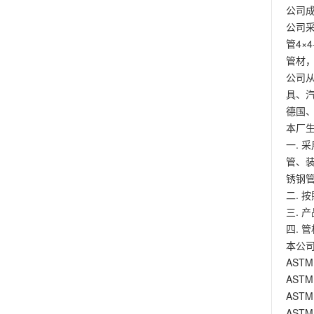
公司
公司采
管4×
管材
公司
具、
德国
本厂生
一. 
管、
锈钢
二. 
三. 
四. 
本公司
AST
AST
AST
AST