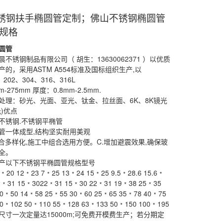
不锈钢扶手椭圆管定制；佛山不锈钢椭圆管
规格
圆管
不锈钢制品有限公司（ 胡生：13630062371 ）以优质
产的，采用
AS
TM A554标准及国标组织生产,以
、202、304、316、316L
-275mm 厚度：0.8mm-2.5mm.
处理：砂光、光面、亚光、钛金、拉丝面、6K、8K镜光
)优点
不锈钢.不锈钢平椭管
管
一体成型,结构坚实耐用美观
组合多样化,施工中组合选用方便。C.增加避震效果,确保
玻
全。
产以下不锈钢平椭圆管规格型号
﹡20 12﹡23 7﹡25 13﹡24 15﹡25 9.5﹡28.6 15.6﹡
.2﹡31 15﹡3022﹡31 15﹡30 22﹡31 19﹡38 25﹡35
0﹡50 14﹡58 25﹡55 30﹡60 25﹡65 35﹡78 40﹡75
0﹡102 50﹡110 55﹡128 63﹡133 50﹡150 100﹡195
尺寸一次定量达15000m;可免费开模费生产；若分期定