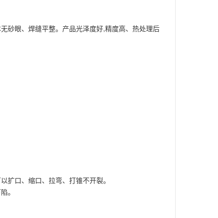
无砂眼、焊缝平整。产品光泽度好,精度高、热处理后
可以扩口、缩口、拉弯、打锥不开裂。
下陷。