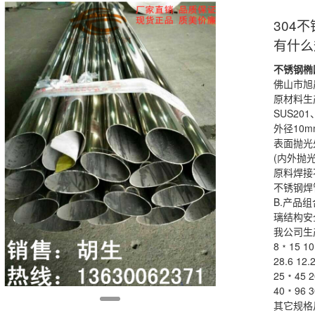
304
有什么
不锈钢椭
佛山市旭晨
原材料生
SUS201
外径10mm
表面抛光
(内外抛光
原料焊接
不锈钢
焊
B.产品
璃
结构安
我公司生
8﹡15 10
28.6 12
25﹡45 2
40﹡96 3
其它规格