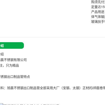
购须先付
定量达1
产品用途
体气体输
玻璃
扶手
介绍
介绍
旭晨不锈钢有限公司
专注，只为精品
不锈钢出口制品管特点
用料：旭晨不锈钢出口制品管全部采用大厂（宝钢、太钢）正材的2B面卷