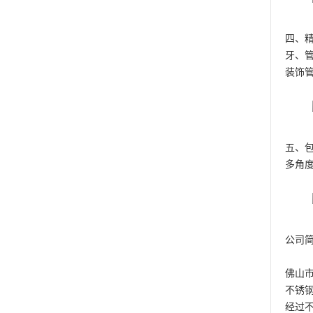
四、
牙、
装饰
五、
多角
公司简
佛山
不锈钢
经过