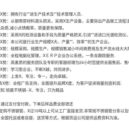
术X势：拥有行业**进生产技术及**技术管理人员．
量X势：从钢带原材料源头把关，采用X生产设备，主要突出产品做工流程
低杂质,减小点锈概率，质量更有保障。
测X势：采用X的检测设备和手段为质量严格把关,引进**进进口光谱检测仪
模X势：本公司是行业生产规模X大、产量**、效率**的生产企业。
价格X势：规模采购、规模生产、规模销售减小中间商费用及生产流水线大大
理X势：全程电脑化管理，XＥＲＰ企业办公系统，一条龙跟踪服务.
服务X势：高素质的服务团队及专职的客服经理为24小时您提供全面售前、
化X势：学习型企业，不断X越，共同进步。
品X势：上发X、专注、专一，走向卓越。
广告X势：全程广告支持，全面提升品牌X度，为客户促进销量创造利润.
知 旭晨不锈钢--X、专注，只为精品
：通过支付宝付款，下单后样品费全部退还
：定购不锈钢管、X过10吨以上可从工厂直接发货,非常规不锈钢管分条以
：全国托运或者自提、送货等方式，根据货运公司提供运费资料为准。