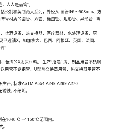
量，人人是品管”。
格包括公制和英制两大系列，外径从 圆管Ф5～508mm、方
m及其各种牌号材质的圆管、方管、椭圆管、矩形管、异形管...等
备、啤酒设备、热交换器、医疗器材、水处理设备、厨
现已远销X，如加拿大、巴西、阿根廷、英国、法国、
好评！
 等日本、韩国、台湾的X质原材料。 生产“旭晨” 牌：制品用管不锈钢
送用管不锈钢管、U型热交换器用管、热交换器用管不
准ASTM A554 A249 A269 A270
滑无锈蚀, 不结垢。
在1040℃～1150℃范围内。
测试。