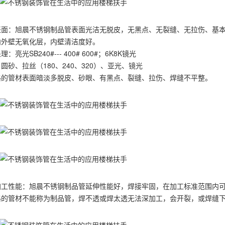
表面：旭晨不锈钢制品管表面光洁无脱皮，无黑点、无裂缝、无拉伤、基本
内外壁无氧化层，内壁清洁度好。
：亮光SB240#--- 400# 600#；6K8K镜光
圆砂、拉丝（180、240、320）、亚光、镜光
格的管材表面暗淡多脱皮、砂眼、有黑点、裂缝、拉伤、焊缝不平整。
加工性能：旭晨不锈钢制品管延伸性能好，焊接牢固，在加工标准范围内
格的管材不能称为制品管，焊不透或焊太透无法深加工，会开裂，或焊缝