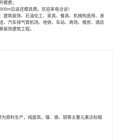
开模费；
5000m后返还模具费。欢迎来电洽谈！
：建筑装饰、石油化工、家具、餐具、机械构造用、液
送、汽车排气管机场、地铁、车站、商场、楼房、酒店
等装饰建筑工程。
带为原料生产，纯度高，镍、铬、铜等主要元素达标稳