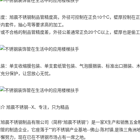
精度：旭晨不锈钢制品管精度高，外径可控制在正负10个C，壁厚控制在正
管内套件，抽心弯等要求高的加工。
管或不合格的制品管精度差，外径公差通常正负20个C以上，壁厚也是偷
包装：单支收缩膜包装、单支套纸管包装、气泡膜捆装、标准出口捆装、
度充分保护，让您放心无忧。
介 旭晨不锈钢--X、专注，只为精品
市旭晨不锈钢制品有限公司（简称“旭晨不锈钢”）是一家X生产和销售五
管的制造企业，它座落于**的不锈钢产业基地--佛山-陈村镇,是珠三角
不懈努力，现在已在不锈钢市场占有一席之地。