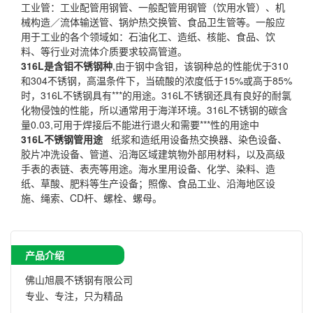
工业管：工业配管用钢管、一般配管用钢管（饮用水管）、机
械构造／流体输送管、锅炉热交换管、食品卫生管等。一般应
用于工业的各个领域如：石油化工、造纸、核能、食品、饮
料、等行业对流体介质要求较高管道。
316L是含钼不锈钢种
,由于钢中含钼，该钢种总的性能优于310
和304不锈钢，高温条件下，当硫酸的浓度低于15%或高于85%
时，316L不锈钢具有***的用途。316L不锈钢还具有良好的耐氯
化物侵蚀的性能，所以通常用于海洋环境。316L不锈钢的碳含
量0.03,可用于焊接后不能进行退火和需要***性的用途中
316L不锈钢管用途
纸浆和造纸用设备热交换器、染色设备、
胶片冲洗设备、管道、沿海区域建筑物外部用材料，以及高级
手表的表链、表壳等用途。海水里用设备、化学、染料、造
纸、草酸、肥料等生产设备；照像、食品工业、沿海地区设
施、绳索、CD杆、螺栓、螺母。
产品介绍
佛山旭晨不锈钢有限公司
专业、专注，只为精品