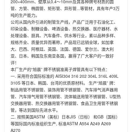
200×400mm、壁厚从0.4～10mm及其各种牌号材质的圆
管、方管、椭圆管、矩形管、异形管...等管材，具有年产3万
吨的生产能力。
公司从国内外引进的制管生产线，产品广泛用于石油化工、
印染设备、制糖设备、啤酒设备、热交换器、医疗器材、水
处理设备、厨具、汽车备件、供水等行业，素以品种多样、
规格齐全、质量优异而著称，产品现已远销全球，如加拿
大、巴西、阿根廷、英国、法国、德国、爱尔兰、澳大利
亚、日本、韩国及东南亚各国，赢得了广大客户的一致好
评！
本厂生产的“旭晨” 牌不锈钢准离子焊管具有以下特点：
一. 采用符合国际标准的 AISI304 316 202 304L 316L 409L
310S 等日本、韩国、台湾的优质原材料。 生产“旭晨” 牌：
制品用管不锈钢管、装饰用管不锈钢管、汽车排气消声器用
管、汽车排气用管不锈钢管、流体输送用管不锈钢管、U型热
交换器用管、热交换器用管不锈钢管、食品卫生用管不锈钢
管，等达到国际先进水平。
二. 按照美国ASTM（美标）日本JIS（日标） 和GB（国标）
等国际国内标准组织生产, 标准ASTM A554 A249 A269
A270