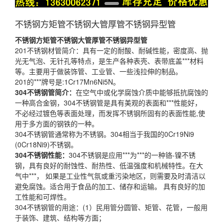
不锈钢方矩管不锈钢大管厚管不锈钢异型管
不锈钢方矩管不锈钢大管厚管不锈钢异型管
201不锈钢材管简介：具有一定的耐酸、耐碱性能，密度高、抛
光无气泡、无针孔等特点，是生产各种表壳、表带底盖***材料
等。主要用于做装饰管、工业管、一些浅拉伸的制品。
201的***牌号是:1Cr17Mn6Ni5N。
304不锈钢管简介：
在空气中或化学腐蚀介质中能够抵抗腐蚀的
一种高合金钢，304不锈钢管是具有美观的表面和***性能好，
不必经过镀色等表面处理，而发挥不锈钢所固有的表面性能,使
用于多方面的钢铁的一种。
304不锈钢管通常称为不锈钢。304相当于我国的0Cr19Ni9
(0Cr18Ni9)不锈钢。
304不锈钢性能：
304不锈钢是应用***为***的一种铬-镍不锈
钢，具有良好的耐蚀性、耐热性、低温强度和机械特性。在大
气中***， 如果是工业性气氛或重污染地区，则需要及时清洁以
避免腐蚀。适合用于食品的加工、储存和运输。 具有良好的加
工性能和可焊性。
304不锈钢管的用途：(1）民用管分圆管、矩管、花管，一般用
于装饰、建筑、结构等方面；