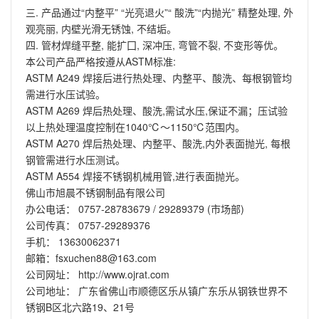
三. 产品通过“内整平” “光亮退火”“ 酸洗”“内抛光” 精整处理, 外
观亮丽, 内壁光滑无锈蚀, 不结垢。
四. 管材焊缝平整, 能扩囗, 深冲压, 弯管不裂, 不变形等优。
本公司产品严格按遵从ASTM标准:
ASTM A249 焊接后进行热处理、内整平、酸洗、每根钢管均
需进行水压试验。
ASTM A269 焊后热处理、酸洗,需试水压,保证不漏；压试验
以上热处理温度控制在1040℃～1150℃范围内。
ASTM A270 焊后热处理、内整平、酸洗,内外表面抛光, 每根
钢管需进行水压测试。
ASTM A554 焊接不锈钢机械用管,进行表面抛光。
佛山市旭晨不锈钢制品有限公司
办公电话： 0757-28783679 / 29289379 (市场部)
公司传真： 0757-29289376
手机： 13630062371
邮箱：fsxuchen88@163.com
公司网址：
http://www.ojrat.com
公司地址： 广东省佛山市顺德区乐从镇广东乐从钢铁世界不
锈钢B区北六路19、21号