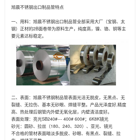
旭晨不锈钢出口制品管特点
一、用料：旭晨不锈钢出口制品管全部采用大厂（宝钢、太
钢）正材的2B面卷带为原料生产，纯度高，镍、铬、铜等主
要元素达标稳定。
二、表面：旭晨不锈钢制品管表面光洁无脱皮，无黑点、无
裂缝、无拉伤、基本无砂眼、焊缝平整。产品光泽度好,精度
高、热处理后钢管内外壁无氧化层，内壁清洁度好。
表面处理：亮光SB240#--- 400# 600#；6K8K镜光
砂光：圆砂、拉丝（180、240、320）、亚光、镜光
不合格的管材表面暗淡多脱皮、砂眼、有黑点、裂缝、拉