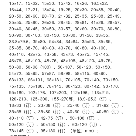
15×17、15×22、15×30、15×42、16×26、16.5×32、
16×44、17×21、18×24、19×25、20×30、20×35、20×40、
20×50、20×60、20×70、21×32、25×35、25×38、25×49、
25×55、25×80、26×36、28×45、29×81、41×26、28×57、
30×40、30×45、30×50、30×57、30×60、30×70、30×80、
30×90、30×100、30×150、50×30、31×56、33×55、
33.8×79.6、35×80、54×34、34×64、35×53、35×65、
35×85、38×76、40×60、40×70、40×80、40×100、
40×110、42×75、43×58、43×73、45×75、45×145、
46×76、46×100、48×76、48×108、48×120、49×75、
50×80、50×98（100）、50×107、50×120、50×150、
54×72、55×95、57×87、58×98、58×115、60×90、
63×133、66×101、68×131、70×105、70×140、70×150、
75×135、75×180、78×145、80×120、80×142、90×170、
95×180、102×176、107×203、112×196、113×215、
120×210、125×300、155×270等；18.9×25.3（订）、
18×33（订）、23×38（订）、25×40（订）、31×62（订）、
35×55（订）、35×80（订）、40×60（订）、40×80（订）、
40×110（订）、42×75（订）、50×100（订）、
50×120（订）、50×150（订）、60×120（订）、
78×145（订）、95×180（订）（单位：mm）;