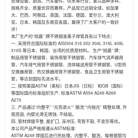
处理设备、厨具、汽车备件、供水等行业，素以品种多样、
规格齐全、质量优异而著称，产品现已远销全球，如加拿
大、巴西、阿根廷、英国、法国、德国、爱尔兰、澳大利
亚、日本、韩国及东南亚各国，赢得了广大客户的一致好
评！
本厂生产的“旭晨” 牌不锈钢准离子焊管具有以下特点：
一. 采用符合国际标准的 AISI304 316 202 304L 316L 409L
310S 等日本、韩国、台湾的优质原材料。 生产“旭晨” 牌：
制品用管不锈钢管、装饰用管不锈钢管、汽车排气消声器用
管、汽车排气用管不锈钢管、流体输送用管不锈钢管、U型热
交换器用管、热交换器用管不锈钢管、食品卫生用管不锈钢
管，等达到国际先进水平。
二. 按照美国ASTM（美标）日本JIS（日标） 和GB（国标）
等国际国内标准组织生产, 标准ASTM A554 A249 A269
A270
三. 产品通过“内整平” “光亮退火”“ 酸洗”“内抛光” 精整处理, 外
观亮丽, 内壁光滑无锈蚀, 不结垢。
四. 管材焊缝平整, 能扩囗, 深冲压, 弯管不裂, 不变形等优。
本公司产品严格按遵从ASTM标准:
ASTM A249 焊接后进行热处理、内整平、酸洗、每根钢管均