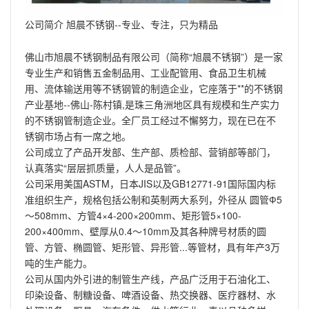
公司简介 旭晨不锈钢--专业、专注，只为精品
佛山市旭晨不锈钢制品有限公司（简称“旭晨不锈钢”）是一家
专业生产和销售五金制品用、工业配管用、食品卫生机械
用、流体输送用等不锈钢管的制造企业，它座落于**的不锈钢
产业基地--佛山-陈村镇,是珠三角洲地区具有规模和生产实力
的不锈钢管制造企业。全厂员工经过不懈努力，现在已在不
锈钢市场占有一席之地。
公司成立了产品开发部、生产部、质检部、营销部等部门，
认真落实“层层抓质量，人人是品管”。
公司采用美国ASTM，日本JIS以及GB12771-91国际国内标
准组织生产，规格包括公制和英制两大系列，外径从 圆管Ф5
～508mm、方管4×4-200×200mm、矩形管5×100-
200×400mm、壁厚从0.4～10mm及其各种牌号材质的圆
管、方管、椭圆管、矩形管、异形管...等管材，具有年产3万
吨的生产能力。
公司从国内外引进的制管生产线，产品广泛用于石油化工、
印染设备、制糖设备、啤酒设备、热交换器、医疗器材、水