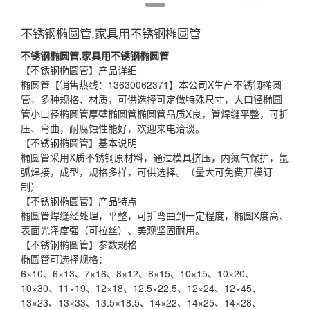
不锈钢椭圆管,家具用不锈钢椭圆管
不锈钢椭圆管,家具用不锈钢椭圆管
【不锈钢椭圆管】产品详细
椭圆管【销售热线：13630062371】本公司X生产不锈钢椭圆
管，多种规格、材质，可供选择可定做特殊尺寸，大口径椭圆
管小口径椭圆管厚壁椭圆管椭圆管品质X良，管焊缝平整，可折
压、弯曲，耐腐蚀性能好，欢迎来电洽谈。
【不锈钢椭圆管】基本说明
椭圆管采用X质不锈钢原材料，通过模具挤压，内氮气保护，氩
弧焊接，成型，规格多样，可供选择。（量大可免费开模订
制）
【不锈钢椭圆管】产品特点
椭圆管焊缝经处理，平整，可折弯曲到一定程度，椭圆X度高、
表面光泽度强（可拉丝）、美观坚固耐用。
【不锈钢椭圆管】参数规格
椭圆管可选择规格：
6×10、6×13、7×16、8×12、8×15、10×15、10×20、
10×30、11×19、12×18、12.5×22.5、12×24、12×45、
13×23、13×33、13.5×18.5、14×22、14×25、14×28、