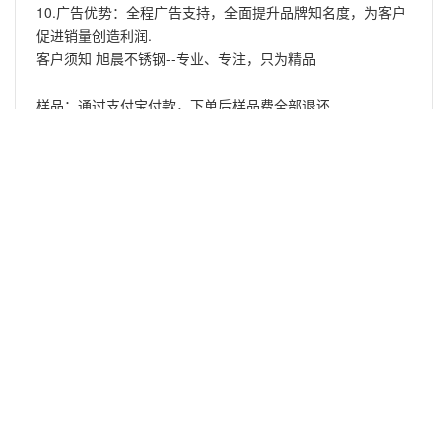
10.广告优势：全程广告支持，全面提升品牌知名度，为客户
促进销量创造利润.
客户须知 旭晨不锈钢--专业、专注，只为精品
样品：通过支付宝付款，下单后样品费全部退还
优惠：定购不锈钢管、超过10吨以上可从工厂直接发货,非常
规不锈钢管分条以及特别加工另外计算，可提供切管服务
物流：全国托运或者自提、送货等方式，根据货运公司提供
运费资料为准。
材质规格、生产流程 旭晨不锈钢--专业、专注，只为精品