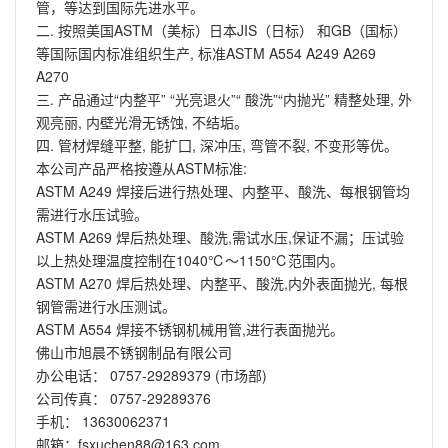
管，等达到国际先进水平。
二. 按照美国ASTM（美标）日本JIS（日标） 和GB（国标）
等国际国内标准组织生产, 标准ASTM A554 A249 A269
A270
三. 产品通过“内整平” “光亮退火”“ 酸洗”“内抛光” 精整处理, 外
观亮丽, 内壁光滑无锈蚀, 不结垢。
四. 管材焊缝平整, 能扩囗, 深冲压, 弯管不裂, 不变形等优。
本公司产品严格按遵从ASTM标准:
ASTM A249 焊接后进行热处理、内整平、酸洗、每根钢管均
需进行水压试验。
ASTM A269 焊后热处理、酸洗,需试水压,保证不漏；压试验
以上热处理温度控制在1040℃～1150℃范围内。
ASTM A270 焊后热处理、内整平、酸洗,内外表面抛光, 每根
钢管需进行水压测试。
ASTM A554 焊接不锈钢机械用管,进行表面抛光。
佛山市旭晨不锈钢制品有限公司
办公电话： 0757-29289379 (市场部)
公司传真： 0757-29289376
手机： 13630062371
邮箱：fsxuchen88@163.com