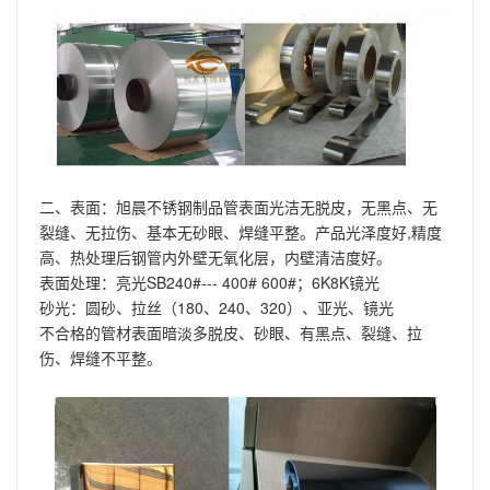
二、表面：旭晨不锈钢制品管表面光洁无脱皮，无黑点、无
裂缝、无拉伤、基本无砂眼、焊缝平整。产品光泽度好,精度
高、热处理后钢管内外壁无氧化层，内壁清洁度好。
表面处理：亮光SB240#--- 400# 600#；6K8K镜光
砂光：圆砂、拉丝（180、240、320）、亚光、镜光
不合格的管材表面暗淡多脱皮、砂眼、有黑点、裂缝、拉
伤、焊缝不平整。