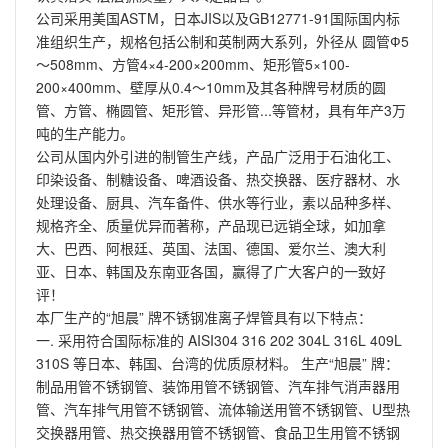
公司采用美国ASTM，日本JIS以及GB12771-91国际国内标
准组织生产，规格包括公制和英制两大系列，外径从 圆管Ф5
～508mm、方管4×4-200×200mm、矩形管5×100-
200×400mm、壁厚从0.4～10mm及其各种牌号材质的圆
管、方管、椭圆管、矩形管、异形管...等管材，具有年产3万
吨的生产能力。
公司从国内外引进的制管生产线，产品广泛用于石油化工、
印染设备、制糖设备、啤酒设备、热交换器、医疗器材、水
处理设备、厨具、汽车备件、供水等行业，素以品种多样、
规格齐全、质量优异而著称，产品现已远销全球，如加拿
大、巴西、阿根廷、英国、法国、德国、爱尔兰、澳大利
亚、日本、韩国及东南亚各国，赢得了广大客户的一致好
评！
本厂生产的“旭晨” 牌不锈钢准离子焊管具有以下特点：
一. 采用符合国际标准的 AISI304 316 202 304L 316L 409L
310S 等日本、韩国、台湾的优质原材料。 生产“旭晨” 牌：
制品用管不锈钢管、装饰用管不锈钢管、汽车排气消声器用
管、汽车排气用管不锈钢管、流体输送用管不锈钢管、U型热
交换器用管、热交换器用管不锈钢管、食品卫生用管不锈钢