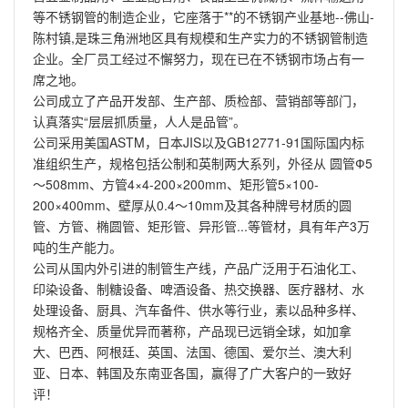
等不锈钢管的制造企业，它座落于**的不锈钢产业基地--佛山-
陈村镇,是珠三角洲地区具有规模和生产实力的不锈钢管制造
企业。全厂员工经过不懈努力，现在已在不锈钢市场占有一
席之地。
公司成立了产品开发部、生产部、质检部、营销部等部门，
认真落实“层层抓质量，人人是品管”。
公司采用美国ASTM，日本JIS以及GB12771-91国际国内标
准组织生产，规格包括公制和英制两大系列，外径从 圆管Ф5
～508mm、方管4×4-200×200mm、矩形管5×100-
200×400mm、壁厚从0.4～10mm及其各种牌号材质的圆
管、方管、椭圆管、矩形管、异形管...等管材，具有年产3万
吨的生产能力。
公司从国内外引进的制管生产线，产品广泛用于石油化工、
印染设备、制糖设备、啤酒设备、热交换器、医疗器材、水
处理设备、厨具、汽车备件、供水等行业，素以品种多样、
规格齐全、质量优异而著称，产品现已远销全球，如加拿
大、巴西、阿根廷、英国、法国、德国、爱尔兰、澳大利
亚、日本、韩国及东南亚各国，赢得了广大客户的一致好
评！