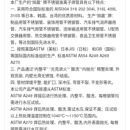
本厂生产的“旭晨” 牌不锈钢准离子焊管具有以下特点：
一. 采用符合国际标准的 AISI304 316 202 304L 316L 409L
310S 等日本、韩国、台湾的优质原材料。 生产“旭晨” 牌：
制品用管不锈钢管、装饰用管不锈钢管、汽车排气消声器用
管、汽车排气用管不锈钢管、流体输送用管不锈钢管、U型热
交换器用管、热交换器用管不锈钢管、食品卫生用管不锈钢
管，等达到国际先进水平。
二. 按照美国ASTM（美标）日本JIS（日标） 和GB（国标）
等国际国内标准组织生产, 标准ASTM A554 A249 A269
A270
三. 产品通过“内整平” “光亮退火”“ 酸洗”“内抛光” 精整处理, 外
观亮丽, 内壁光滑无锈蚀, 不结垢。
四. 管材焊缝平整, 能扩囗, 深冲压, 弯管不裂, 不变形等优。
本公司产品严格按遵从ASTM标准:
ASTM A249 焊接后进行热处理、内整平、酸洗、每根钢管均
需进行水压试验。
ASTM A269 焊后热处理、酸洗,需试水压,保证不漏；压试验
以上热处理温度控制在1040℃～1150℃范围内。
ASTM A270 焊后热处理、内整平、酸洗,内外表面抛光, 每根
钢管需进行水压测试。