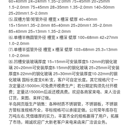
60×40mm 24×24mm 1.35~2.0mm 75×45mm 20×25mm
1.5~2.0mm 75×45mm 28×35mm 1.35~2.0mm 140×50mm
25×20mm1.5~2.0mm
⑸.双槽方管/矩管外径 槽宽ⅹ槽深 壁厚 40×40mm
15×15mm1.35~2.0mm 85×40mm 25×20mm1.35~2.0mm
85×40mm 25×13mm 1.35~2.0mm
⑹.单槽半椭圆管外径 槽宽ⅹ槽深 壁厚 100×68mm 42×27mm
1.0~2.0mm
⑺.单槽半弧管外径 槽宽ⅹ槽深 壁厚 103×68mm 25.3×13mm
1.0~2.0mm
⑻.凹槽安装玻璃厚度 15×15mm可安装厚度5-12mm的钢化玻
璃 20×20mm可安装厚度8-15mm的钢化玻璃 25×25mm可安装
厚度8-22mm的钢化玻璃 25×30mm可安装厚度10-22mm的钢
化玻璃 国标长度支6米/支，客户可自定长度。其它规格尺寸一
次定量达15000m;可免费开模费生产；若分期定购须先付开模
费；定量达15000m后返还模具费。欢迎各商家来电、来人洽谈
订货，来图、来样订做。
半岛网页版生产销售：各种材质不锈钢管，不锈钢板，不锈钢
方管标准规格齐全，非标规格可以承接定做。公司常年库存在
万吨左右,凭借雄厚的实力，丰富齐全的规格赢得了用户，拓展
了市场，竭诚欢迎广大新老客户来电来函来厂洽谈业务。