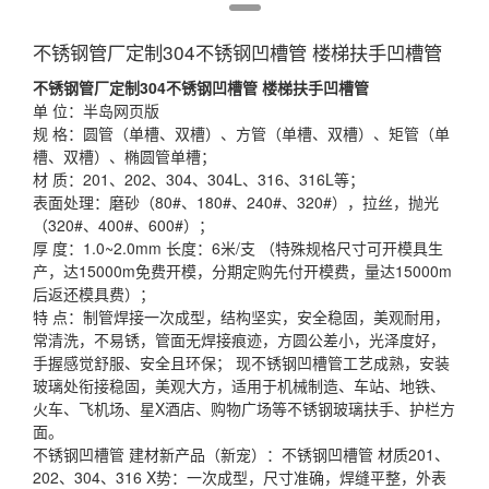
不锈钢管厂定制304不锈钢凹槽管 楼梯扶手凹槽管
不锈钢管厂定制304不锈钢凹槽管 楼梯扶手凹槽管
单 位：半岛网页版
规 格：圆管（单槽、双槽）、方管（单槽、双槽）、矩管（单
槽、双槽）、椭圆管单槽；
材 质：201、202、304、304L、316、316L等；
表面处理：磨砂（80#、180#、240#、320#），拉丝，抛光
（320#、400#、600#）；
厚 度：1.0~2.0mm 长度：6米/支 （特殊规格尺寸可开模具生
产，达15000m免费开模，分期定购先付开模费，量达15000m
后返还模具费）；
特 点：制管焊接一次成型，结构坚实，安全稳固，美观耐用，
常清洗，不易锈，管面无焊接痕迹，方圆公差小，光泽度好，
手握感觉舒服、安全且环保； 现不锈钢凹槽管工艺成熟，安装
玻璃处衔接稳固，美观大方，适用于机械制造、车站、地铁、
火车、飞机场、星X酒店、购物广场等不锈钢玻璃扶手、护栏方
面。
不锈钢凹槽管 建材新产品（新宠）：不锈钢凹槽管 材质201、
202、304、316 X势：一次成型，尺寸准确，焊缝平整，外表