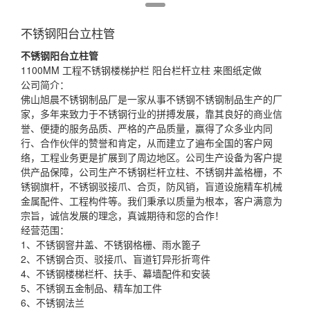
不锈钢阳台立柱管
不锈钢
阳台
立柱
管
1100MM 工程不锈钢楼梯护栏 阳台栏杆立柱 来图纸定做
公司简介：
佛山旭晨不锈钢制品厂是一家从事不锈钢不锈钢制品生产的厂
家，多年来致力于不锈钢行业的拼搏发展，靠其良好的商业信
誉、便捷的服务品质、严格的产品质量，赢得了众多业内同
行、合作伙伴的赞誉和肯定，从而建立了遍布全国的客户网
络，工程业务更是扩展到了周边地区。公司生产设备为客户提
供产品保障，公司生产不锈钢栏杆立柱、不锈钢井盖格栅，不
锈钢旗杆，不锈钢驳接爪、合页，防风销，盲道设施精车机械
金属配件、工程构件等。我们秉承以质量为根本，客户满意为
宗旨，诚信发展的理念，真诚期待和您的合作！
经营范围：
1、不锈钢窨井盖、不锈钢格栅、雨水篦子
2、不锈钢合页、驳接爪、盲道钉异形折弯件
4、不锈钢楼梯栏杆、扶手、幕墙配件和安装
5、不锈钢五金制品、精车加工件
6、不锈钢法兰