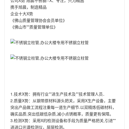
公司X势 旭晨不锈钢--X、专注，只为精品
携手旭晨，制造精品
企业十大X势
《佛山质量管理协会会员单位》
《佛山市**质量管理单位》
1.技术X势：拥有行业**进生产技术及**技术管理人员．
2.质量X势：从钢带原材料源头把关，采用X生产设备，主要
突出产品做工流程注重每一道生产细节.以双精炼低碳材料，
确实品质,突出低碳低杂质,减小点锈概率，质量更有保障。
3.检测X势：采用X的检测设备和手段为质量严格把关,引进**
进进口光谱检测仪，层层检测。