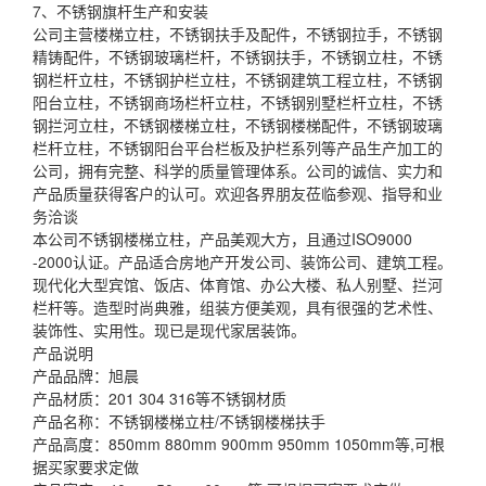
7、不锈钢旗杆生产和安装
公司主营楼梯立柱，不锈钢扶手及配件，不锈钢拉手，不锈钢
精铸配件，不锈钢玻璃栏杆，不锈钢扶手，不锈钢立柱，不锈
钢栏杆立柱，不锈钢护栏立柱，不锈钢建筑工程立柱，不锈钢
阳台立柱，不锈钢商场栏杆立柱，不锈钢别墅栏杆立柱，不锈
钢拦河立柱，不锈钢楼梯立柱，不锈钢楼梯配件，不锈钢玻璃
栏杆立柱，不锈钢阳台平台栏板及护栏系列等产品生产加工的
公司，拥有完整、科学的质量管理体系。公司的诚信、实力和
产品质量获得客户的认可。欢迎各界朋友莅临参观、指导和业
务洽谈
本公司不锈钢楼梯立柱，产品美观大方，且通过ISO9000
-2000认证。产品适合房地产开发公司、装饰公司、建筑工程。
现代化大型宾馆、饭店、体育馆、办公大楼、私人别墅、拦河
栏杆等。造型时尚典雅，组装方便美观，具有很强的艺术性、
装饰性、实用性。现已是现代家居装饰。
产品说明
产品品牌：旭晨
产品材质：201 304 316等不锈钢材质
产品名称：不锈钢楼梯立柱/不锈钢楼梯扶手
产品高度：850mm 880mm 900mm 950mm 1050mm等,可根
据买家要求定做