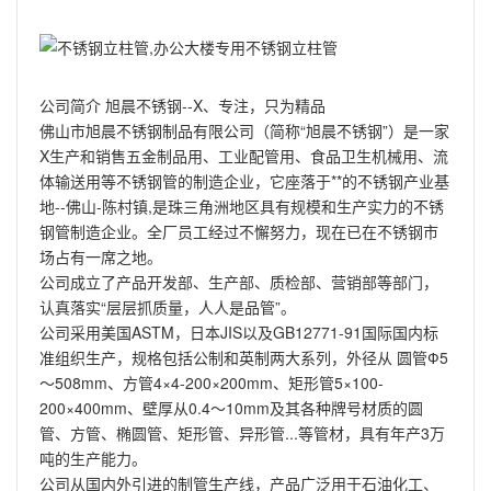
公司简介 旭晨不锈钢--X、专注，只为精品
佛山市旭晨不锈钢制品有限公司（简称“旭晨不锈钢”）是一家
X生产和销售五金制品用、工业配管用、食品卫生机械用、流
体输送用等不锈钢管的制造企业，它座落于**的不锈钢产业基
地--佛山-陈村镇,是珠三角洲地区具有规模和生产实力的不锈
钢管制造企业。全厂员工经过不懈努力，现在已在不锈钢市
场占有一席之地。
公司成立了产品开发部、生产部、质检部、营销部等部门，
认真落实“层层抓质量，人人是品管”。
公司采用美国ASTM，日本JIS以及GB12771-91国际国内标
准组织生产，规格包括公制和英制两大系列，外径从 圆管Ф5
～508mm、方管4×4-200×200mm、矩形管5×100-
200×400mm、壁厚从0.4～10mm及其各种牌号材质的圆
管、方管、椭圆管、矩形管、异形管...等管材，具有年产3万
吨的生产能力。
公司从国内外引进的制管生产线，产品广泛用于石油化工、