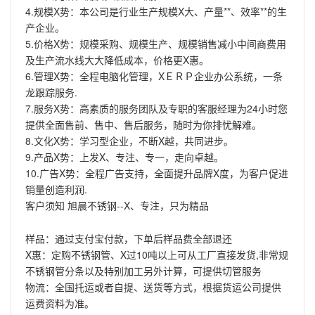
4.规模X势：本公司是行业生产规模X大、产量**、效率**的生
产企业。
5.价格X势：规模采购、规模生产、规模销售减小中间商费用
及生产流水线大大降低成本，价格更X惠。
6.管理X势：全程电脑化管理，XＥＲＰ企业办公系统，一条
龙跟踪服务.
7.服务X势：高素质的服务团队及专职的客服经理为24小时您
提供全面售前、售中、售后服务，随时为你排忧解难。
8.文化X势：学习型企业，不断X越，共同进步。
9.产品X势：上发X、专注、专一，走向卓越。
10.广告X势：全程广告支持，全面提升品牌X度，为客户促进
销量创造利润.
客户须知 旭晨不锈钢--X、专注，只为精品
样品：通过支付宝付款，下单后样品费全部退还
X惠：定购不锈钢管、X过10吨以上可从工厂直接发货,非常规
不锈钢管分条以及特别加工另外计算，可提供切管服务
物流：全国托运或者自提、送货等方式，根据货运公司提供
运费资料为准。