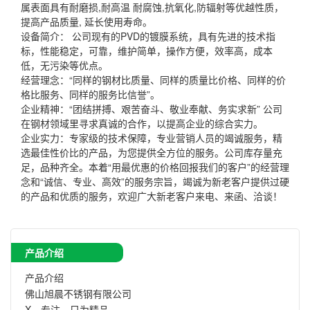
属表面具有耐磨损,耐高温 耐腐蚀,抗氧化,防辐射等优越性质，
提高产品质量, 延长使用寿命。
设备简介： 公司现有的PVD的镀膜系统，具有先进的技术指
标，性能稳定，可靠，维护简单，操作方便，效率高，成本
低，无污染等优点。
经营理念：“同样的钢材比质量、同样的质量比价格、同样的价
格比服务、同样的服务比信誉”。
企业精神：“团结拼搏、艰苦奋斗、敬业奉献、务实求新” 公司
在钢材领域里寻求真诚的合作，以提高企业的综合实力。
企业实力：专家级的技术保障，专业营销人员的竭诚服务，精
选最佳性价比的产品，为您提供全方位的服务。公司库存量充
足，品种齐全。本着“用最优惠的价格回报我们的客户”的经营理
念和“诚信、专业、高效”的服务宗旨，竭诚为新老客户提供过硬
的产品和优质的服务，欢迎广大新老客户来电、来函、洽谈！
产品介绍
产品介绍
佛山旭晨不锈钢有限公司
X、专注，只为精品