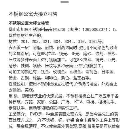
不锈钢公寓大楼立柱管
不锈钢
公寓大楼
立柱
管
佛山市旭晨不锈钢制品有限公司（ 胡生：13630062371 ）以
优质原材料生产的，
材质：201、202、321、304、304L、316、316L等。
表面镀一层：耐磨、耐蚀、耐高温同时可拥用不同颜色的致密
的金属涂层。可在8K.拉丝、镜光、亚光、磨砂、蚀刻、喷砂、
压纹等多种表面上进行镀膜加工。可在8K.拉丝、镜光、亚光、
磨砂、蚀刻、喷砂、压纹等多种表面上进行镀膜加工。
可加工的颜色有：钛金、玫瑰金、香槟金、青铜色、日本金、
锆金、古铜、枪黑、咖啡色，紫色、蓝宝石等。
性能说明：使用不锈钢楼梯立柱取代了传统的墙面，外观看上
去通透，美观。
用 途：随着建筑业的快速发展，不锈钢楼梯立柱广泛应用于各
种建筑、宾馆、家庭、公园、广场、 KTV、电梯、楼梯扶手、
走廊扶手、商场等领域的豪华装饰工程。
工艺简介： PVD是一种金属表面处理方法, ,是当今最先进的表
面处理方式之一,在不锈钢、铜、锌铝 合金电镀后的工件上等形
成一层金属薄膜，不仅使金属外表美观,高雅,最重要是可以使金