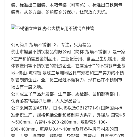
装、标准出口捆装、木箱包装（可熏蒸）、标准出口铁架包
装等。从多方面、多角度充分保护，让您放心无忧。
公司简介 旭晨不锈钢--X、专注，只为精品
佛山市旭晨不锈钢制品有限公司（简称“旭晨不锈钢”）是一家
X生产和销售五金制品用、工业配管用、食品卫生机械用、流
体输送用等不锈钢管的制造企业，它座落于**的不锈钢产业基
地--佛山-陈村镇,是珠三角洲地区具有规模和生产实力的不锈
钢管制造企业。全厂员工经过不懈努力，现在已在不锈钢市
场占有一席之地。
公司成立了产品开发部、生产部、质检部、营销部等部门，
认真落实“层层抓质量，人人是品管”。
公司采用美国ASTM，日本JIS以及GB12771-91国际国内标
准组织生产，规格包括公制和英制两大系列，外径从 圆管Ф5
～508mm、方管4×4-200×200mm、矩形管5×100-
200×400mm、壁厚从0.4～10mm及其各种牌号材质的圆
管、方管、椭圆管、矩形管、异形管...等管材，具有年产3万