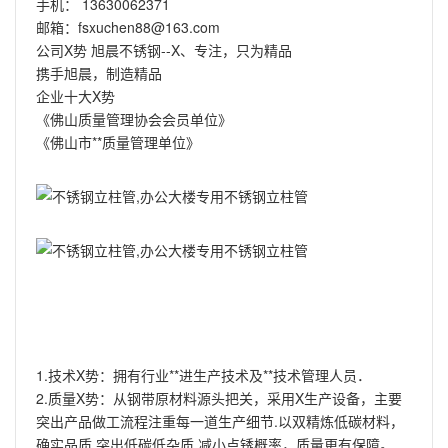
手机： 13630062371
邮箱：fsxuchen88@163.com
公司X势 旭晨不锈钢--X、专注，只为精品
携手旭晨，制造精品
企业十大X势
《佛山质量管理协会会员单位》
《佛山市**质量管理单位》
1.技术X势：拥有行业**进生产技术及**技术管理人员．
2.质量X势：从钢带原材料源头把关，采用X生产设备，主要
突出产品做工流程注重每一道生产细节.以双精炼低碳材料，
确实品质,突出低碳低杂质,减小点锈概率，质量更有保障。