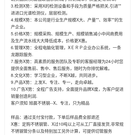
3.检测X势：采用X的检测设备和手段为质量严格把关,引进**
进进口光谱检测仪，层层检测。
4.规模X势：本公司是行业生产规模X大、产量**、效率**的生
产企业。
5.价格X势：规模采购、规模生产、规模销售减小中间商费用
及生产流水线大大降低成本，价格更X惠。
6.管理X势：全程电脑化管理，XＥＲＰ企业办公系统，一条
龙跟踪服务.
7.服务X势：高素质的服务团队及专职的客服经理为24小时您
提供全面售前、售中、售后服务，随时为你排忧解难。
8.文化X势：学习型企业，不断X越，共同进步。
9.产品X势：上发X、专注、专一，走向卓越。
10.广告X势：全程广告支持，全面提升品牌X度，为客户促进
销量创造利润.
客户须知 旭晨不锈钢--X、专注，只为精品
样品：通过支付宝付款，下单后样品费全部退还
X惠：定购不锈钢管、X过10吨以上可从工厂直接发货,非常规
不锈钢管分条以及特别加工另外计算，可提供切管服务