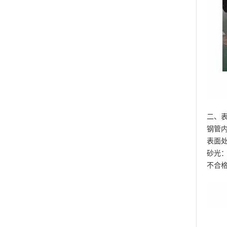
二、
钢管
表面处理
砂光：
不合