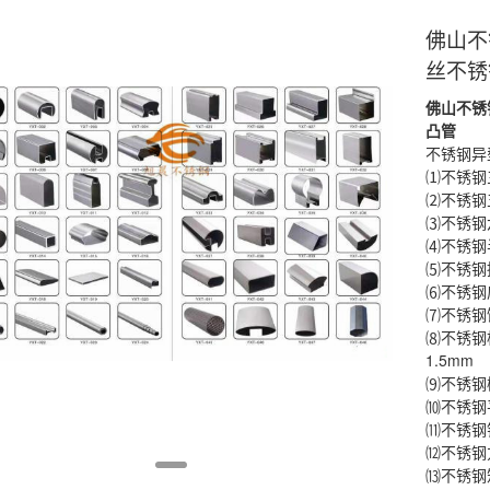
佛山不
丝不锈
佛山不锈
凸管
不锈钢异
⑴不锈钢三角
⑵不锈钢五角
⑶不锈钢六角
⑷不锈钢半圆
⑸不锈钢拱形
⑹不锈钢扇形
⑺不锈钢馒头
⑻不锈钢梯形
1.5mm
⑼不锈钢椭圆
⑽不锈钢平椭
⑾不锈钢锥形
⑿不锈钢方形
⒀不锈钢矩形