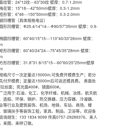
管：24*12纹---63*30纹 壁厚：0.7-1.2mm
管：15*18---42*50mm壁厚：0.3-1.2mm
管：6*48---150*50mm壁厚：0.3-2.0mm
钢凹槽管（具体规格电议）
凹槽管：Φ25.4/14*14---Φ90/57*35mm 壁厚：0.9-
凹槽管：60*40/15*15---110*40/33*26mm 壁厚：
mm
凹槽管：60*40/24*24---75*45/35*28mm 壁厚：
mm
凹槽管：31.8*31.8/15*15---60*60/25*25mm壁厚
mm
规格尺寸一次定量达15000m;可免费开模费生产；若分
先付开模费；定量达15000m后可返还模具费。 表面处
拉丝面；亮光面400#、镜面600#。
广泛用于:石油、化工、化学纤维、机械、冶炼、航天航
、造船、环保、锅炉、热交换器、压力容器、冷凝器、
业等行业及建筑装饰、机场、地铁、车站、商场、楼
、玻璃扶手等装饰工程，家具、制品、卫浴等，欢迎各
胡生：133 1834 9099 传真0757-29289376、来人
，来图、来样订做。