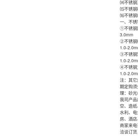
⒁不锈钢直纹
⒂不锈钢梅花
⒃不锈钢榄形
一、不锈
①不锈钢圆形
3.0mm
②不锈钢椭圆
1.0-2.0
③不锈钢矩形
1.0-2.0
④不锈钢方形
1.0-2.0
注：其它
期定购须
理：砂光/
我司产品
空、造纸
水利、电
房、酒店
商家来电咨询
洽谈订货