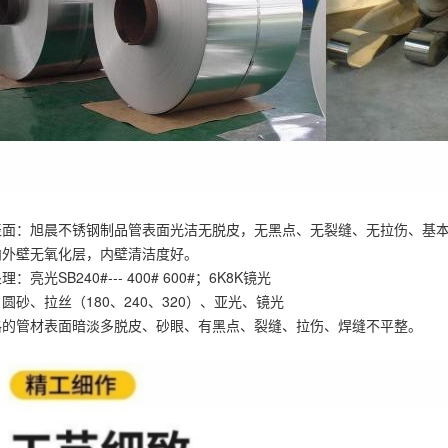
表面：旭晨不锈钢制品管表面光洁无脱皮，无黑点、无裂缝、无拉伤、基本
内外壁无氧化层，内壁清洁度好。
：亮光SB240#--- 400# 600#；6K8K镜光
圆砂、拉丝（180、240、320）、亚光、镜光
格的管材表面暗淡多脱皮、砂眼、有黑点、裂缝、拉伤、焊缝不平整。