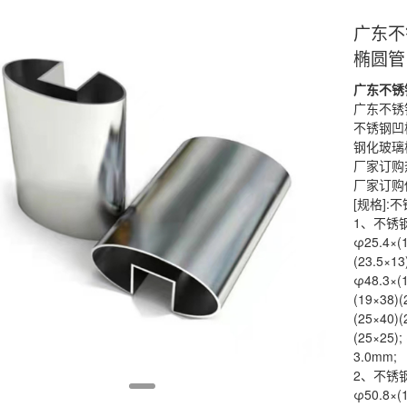
广东不
椭圆管
广东
不锈
广东不锈
不锈钢凹
钢化玻璃
厂家订购热线
厂家订购传真
[规格]:
1、不锈
φ25.4×(1
(23.5×13
φ48.3×(1
(19×38)(
(25×40)(
(25×25);
3.0mm;
2、不锈
φ50.8×(1