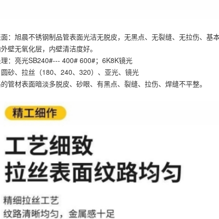
表面：旭晨不锈钢制品管表面光洁无脱皮，无黑点、无裂缝、无拉伤、基本
内外壁无氧化层，内壁清洁度好。
：亮光SB240#--- 400# 600#；6K8K镜光
圆砂、拉丝（180、240、320）、亚光、镜光
格的管材表面暗淡多脱皮、砂眼、有黑点、裂缝、拉伤、焊缝不平整。