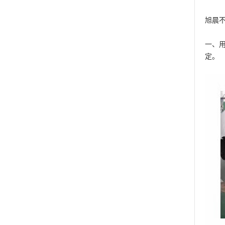
旭晨
一、
定。