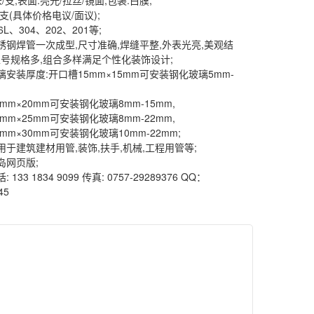
6米/支,表面:亮光/拉丝/镜面;包装:白膜;
元/支(具体价格电议/面议);
16L、304、202、201等;
:不锈钢焊管一次成型,尺寸准确,焊缝平整,外表光亮,美观结
型号规格多,组合多样满足个性化装饰设计;
玻璃安装厚度:开口槽15mm×15mm可安装钢化玻璃5mm-
mm×20mm可安装钢化玻璃8mm-15mm,
mm×25mm可安装钢化玻璃8mm-22mm,
mm×30mm可安装钢化玻璃10mm-22mm;
适用于建筑建材用管,装饰,扶手,机械,工程用管等;
半岛网页版;
: 133 1834 9099 传真: 0757-29289376 QQ：
45