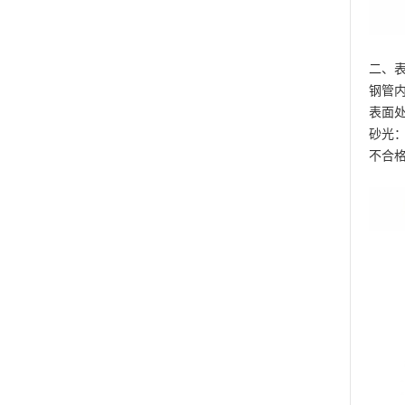
二、
钢管
表面处理
砂光：
不合