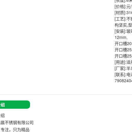
[长度]:
[价格]:
[材质]:3
[工艺]
构坚实,
[安装]:
12mm,
开口槽20
开口槽25
开口槽25
[用途]:
[厂家]:
[联系]:电话
7908240
介绍
介绍
旭晨不锈钢有限公司
、专注，只为精品